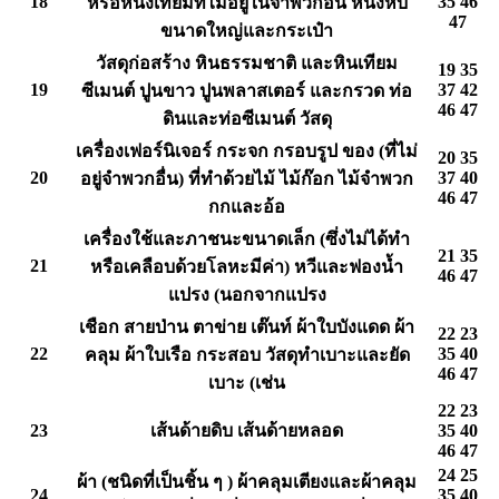
18
35 46
หรือหนังเทียมที่ไม่อยู่ในจำพวกอื่น หนังหีบ
47
ขนาดใหญ่และกระเป๋า
วัสดุก่อสร้าง หินธรรมชาติ และหินเทียม
19 35
19
37 42
ซีเมนต์ ปูนขาว ปูนพลาสเตอร์ และกรวด ท่อ
46 47
ดินและท่อซีเมนต์ วัสดุ
เครื่องเฟอร์นิเจอร์ กระจก กรอบรูป ของ (ที่ไม่
20 35
20
37 40
อยู่จำพวกอื่น) ที่ทำด้วยไม้ ไม้ก๊อก ไม้จำพวก
46 47
กกและอ้อ
เครื่องใช้และภาชนะขนาดเล็ก (ซึ่งไม่ได้ทำ
21 35
21
หรือเคลือบด้วยโลหะมีค่า) หวีและฟองน้ำ
46 47
แปรง (นอกจากแปรง
เชือก สายป่าน ตาข่าย เต๊นท์ ผ้าใบบังแดด ผ้า
22 23
22
35 40
คลุม ผ้าใบเรือ กระสอบ วัสดุทำเบาะและยัด
46 47
เบาะ (เช่น
22 23
23
เส้นด้ายดิบ เส้นด้ายหลอด
35 40
46 47
24 25
ผ้า (ชนิดที่เป็นชิ้น ๆ ) ผ้าคลุมเตียงและผ้าคลุม
24
35 40