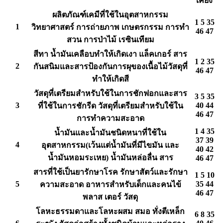
เคียง
ผลิตภัณฑ์เคมีที่ใช้ในอุตสาหกรรม
1 5 35
1
วิทยาศาสตร์ การถ่ายภาพ เกษตรกรรม การทำ
46 47
สวน การป่าไม้ เรซินเทียม
สีทา น้ำมันเคลือบทำให้เกิดเงา แล็คเกอร์ สาร
1 2 35
2
กันสนิมและสารป้องกันการผุของเนื้อไม้วัสดุที่
46 47
ทำให้เกิดสี
วัสดุที่เตรียมสำหรับใช้ในการชักฟอกและสาร
3 5 35
3
40 44
ที่ใช้ในการชักรีด วัสดุที่เตรียมสำหรับใช้ใน
46 47
การทำความสะอาด
1 4 35
น้ำมันและน้ำมันชนิดหนาที่ใช้ใน
37 39
4
อุตสาหกรรม(เว้นแต่น้ำมันที่มีไขมัน และ
40 42
น้ำมันหอมระเหย) น้ำมันหล่อลื่น สาร
46 47
สารที่ใช้เป็นยารักษาโรค รักษาสัตว์และรักษา
1 5 10
5
35 44
ความสะอาด อาหารสำหรับเด็กและคนไข้
46 47
พลาส เตอร์ วัสดุ
โลหะธรรมดาและโลหะผสม สมอ ทั่งตีเหล็ก
6 8 35